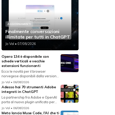
AGGIORNAMENTI
Finalmente conversazioni
illimitate per tutti in ChatGPT
Jo Val
• 07/08/2026
Opera 134 è disponibile con
schede verticali e vecchie
estensioni funzionanti
Ecco le novità per il browser
norvegese disponibili dalla versione
134...
Jo Val
• 06/08/2026
Adesso hai 70 strumenti Adobe
integrati in ChatGPT
La partnership fra Adobe e OpenAI
porta al nuovo plugin unificato per...
Jo Val
• 06/08/2026
Meta lancia Muse Code, l'AI che ti