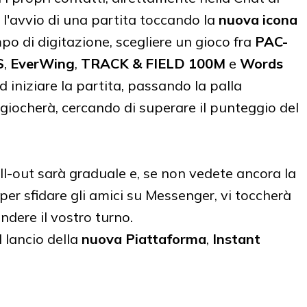
l'avvio di una partita toccando la
nuova icona
po di digitazione, scegliere un gioco fra
PAC-
S
,
EverWing
,
TRACK & FIELD 100M
e
Words
 ed iniziare la partita, passando la palla
, giocherà, cercando di superare il punteggio del
 roll-out sarà graduale e, se non vedete ancora la
er sfidare gli amici su Messenger, vi toccherà
dere il vostro turno.
l lancio della
nuova Piattaforma
,
Instant