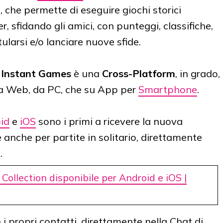
i, che permette di eseguire giochi storici
r, sfidando gli amici, con punteggi, classifiche,
ularsi e/o lanciare nuove sfide.
,
Instant Games
è una
Cross-Platform
, in grado,
via Web, da PC, che su App per
Smartphone
.
id
e
iOS
sono i primi a ricevere la nuova
e anche per partite in solitario, direttamente
.
 Collection disponibile per Android e iOS |
i propri contatti, direttamente nella Chat di