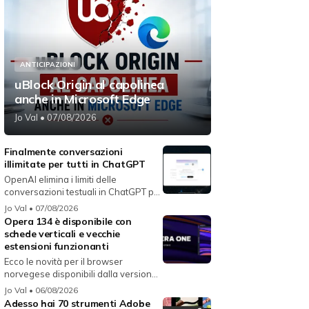
ANTICIPAZIONI
uBlock Origin al capolinea
anche in Microsoft Edge
Jo Val
• 07/08/2026
Finalmente conversazioni
illimitate per tutti in ChatGPT
OpenAI elimina i limiti delle
conversazioni testuali in ChatGPT per
i...
Jo Val
• 07/08/2026
Opera 134 è disponibile con
schede verticali e vecchie
estensioni funzionanti
Ecco le novità per il browser
norvegese disponibili dalla versione
134...
Jo Val
• 06/08/2026
Adesso hai 70 strumenti Adobe