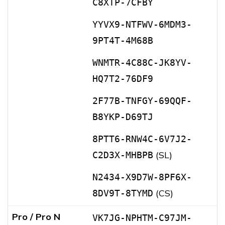
C8XTP-7CFBY
YYVX9-NTFWV-6MDM3-
9PT4T-4M68B
WNMTR-4C88C-JK8YV-
HQ7T2-76DF9
2F77B-TNFGY-69QQF-
B8YKP-D69TJ
8PTT6-RNW4C-6V7J2-
(SL)
C2D3X-MHBPB
N2434-X9D7W-8PF6X-
(CS)
8DV9T-8TYMD
Pro / Pro N
VK7JG-NPHTM-C97JM-