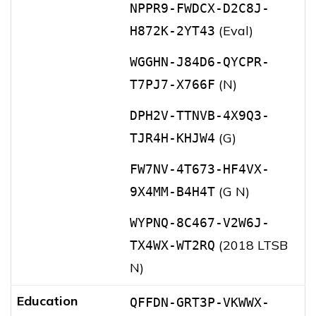
NPPR9-FWDCX-D2C8J-
(Eval)
H872K-2YT43
WGGHN-J84D6-QYCPR-
(N)
T7PJ7-X766F
DPH2V-TTNVB-4X9Q3-
(G)
TJR4H-KHJW4
FW7NV-4T673-HF4VX-
(G N)
9X4MM-B4H4T
WYPNQ-8C467-V2W6J-
(2018 LTSB
TX4WX-WT2RQ
N)
Education
QFFDN-GRT3P-VKWWX-