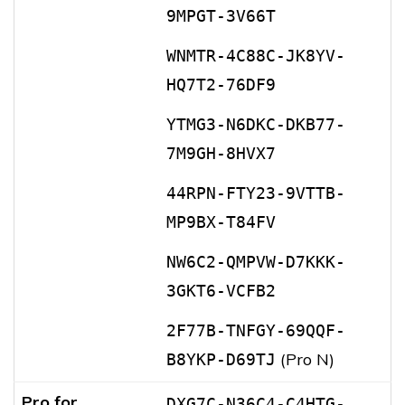
9MPGT-3V66T
WNMTR-4C88C-JK8YV-
HQ7T2-76DF9
YTMG3-N6DKC-DKB77-
7M9GH-8HVX7
44RPN-FTY23-9VTTB-
MP9BX-T84FV
NW6C2-QMPVW-D7KKK-
3GKT6-VCFB2
2F77B-TNFGY-69QQF-
(Pro N)
B8YKP-D69TJ
Pro for
DXG7C-N36C4-C4HTG-