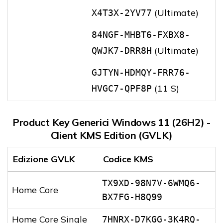
(Ultimate)
X4T3X-2YV77
84NGF-MHBT6-FXBX8-
(Ultimate)
QWJK7-DRR8H
GJTYN-HDMQY-FRR76-
(11 S)
HVGC7-QPF8P
Product Key Generici Windows 11 (26H2) -
Client KMS Edition (GVLK)
Edizione GVLK
Codice KMS
TX9XD-98N7V-6WMQ6-
Home Core
BX7FG-H8Q99
Home Core Single
7HNRX-D7KGG-3K4RQ-