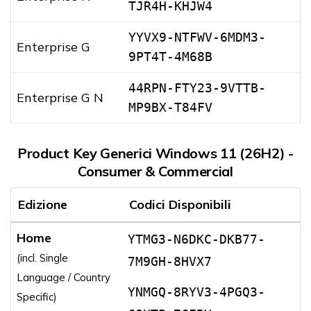
TJR4H-KHJW4
YYVX9-NTFWV-6MDM3-
Enterprise G
9PT4T-4M68B
44RPN-FTY23-9VTTB-
Enterprise G N
MP9BX-T84FV
Product Key Generici Windows 11 (26H2) -
Consumer & Commercial
Edizione
Codici Disponibili
Home
YTMG3-N6DKC-DKB77-
(incl. Single
7M9GH-8HVX7
Language / Country
YNMGQ-8RYV3-4PGQ3-
Specific)