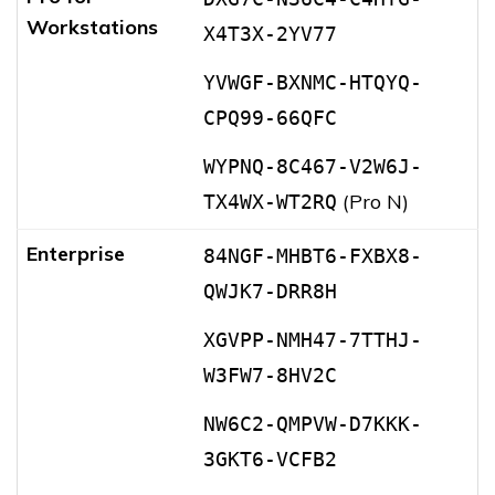
Workstations
X4T3X-2YV77
YVWGF-BXNMC-HTQYQ-
CPQ99-66QFC
WYPNQ-8C467-V2W6J-
(Pro N)
TX4WX-WT2RQ
Enterprise
84NGF-MHBT6-FXBX8-
QWJK7-DRR8H
XGVPP-NMH47-7TTHJ-
W3FW7-8HV2C
NW6C2-QMPVW-D7KKK-
3GKT6-VCFB2