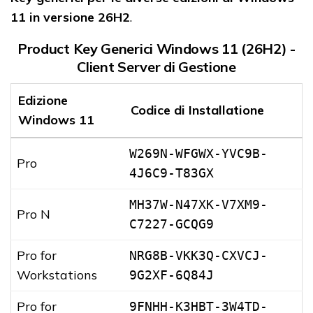
11 in versione 26H2
.
Product Key Generici Windows 11 (26H2) -
Client Server di Gestione
Edizione
Codice di Installatione
Windows 11
W269N-WFGWX-YVC9B-
Pro
4J6C9-T83GX
MH37W-N47XK-V7XM9-
Pro N
C7227-GCQG9
Pro for
NRG8B-VKK3Q-CXVCJ-
Workstations
9G2XF-6Q84J
Pro for
9FNHH-K3HBT-3W4TD-