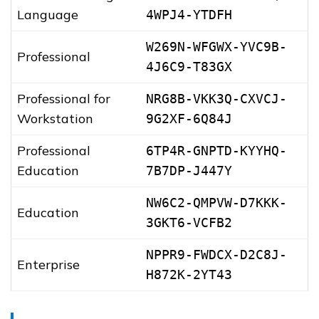
Language
4WPJ4-YTDFH
W269N-WFGWX-YVC9B-
Professional
4J6C9-T83GX
Professional for
NRG8B-VKK3Q-CXVCJ-
Workstation
9G2XF-6Q84J
Professional
6TP4R-GNPTD-KYYHQ-
Education
7B7DP-J447Y
NW6C2-QMPVW-D7KKK-
Education
3GKT6-VCFB2
NPPR9-FWDCX-D2C8J-
Enterprise
H872K-2YT43