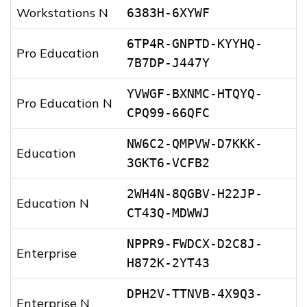
Workstations N
6383H-6XYWF
6TP4R-GNPTD-KYYHQ-
Pro Education
7B7DP-J447Y
YVWGF-BXNMC-HTQYQ-
Pro Education N
CPQ99-66QFC
NW6C2-QMPVW-D7KKK-
Education
3GKT6-VCFB2
2WH4N-8QGBV-H22JP-
Education N
CT43Q-MDWWJ
NPPR9-FWDCX-D2C8J-
Enterprise
H872K-2YT43
DPH2V-TTNVB-4X9Q3-
Enterprise N