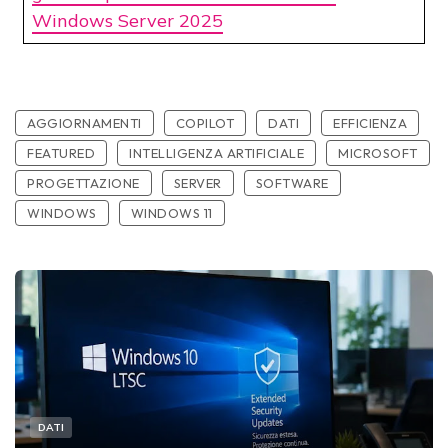
Windows Server 2025
AGGIORNAMENTI
COPILOT
DATI
EFFICIENZA
FEATURED
INTELLIGENZA ARTIFICIALE
MICROSOFT
PROGETTAZIONE
SERVER
SOFTWARE
WINDOWS
WINDOWS 11
DATI