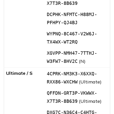
X7T3R-8B639
DCPHK-NFMTC-H88MJ-
PFHPY-QJ4BJ
WYPNQ-8C467-V2W6J-
TX4WX-WT2RQ
XGVPP-NMH47-7TTHJ-
(N)
W3FW7-8HV2C
Ultimate / S
4CPRK-NM3K3-X6XXQ-
(Ultimate)
RXX86-WXCHW
QFFDN-GRT3P-VKWWX-
(Ultimate)
X7T3R-8B639
DXG7C-N36C4-C4HTG-