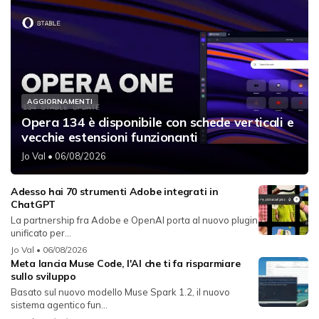
AGGIORNAMENTI
Opera 134 è disponibile con schede verticali e
vecchie estensioni funzionanti
Jo Val
• 06/08/2026
Adesso hai 70 strumenti Adobe integrati in
ChatGPT
La partnership fra Adobe e OpenAI porta al nuovo plugin
unificato per...
Jo Val
• 06/08/2026
Meta lancia Muse Code, l'AI che ti fa risparmiare
sullo sviluppo
Basato sul nuovo modello Muse Spark 1.2, il nuovo
sistema agentico fun...