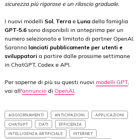
sicurezza più rigorose e un rilascio graduale.
I nuovi modelli
Sol
,
Terra
e
Luna
della famiglia
GPT-5.6
sono disponibili in anteprima per un
numero selezionato e limitato di partner OpenAI.
Saranno
lanciati pubblicamente per utenti e
sviluppatori
a partire dalle prossime settimane
in ChatGPT, Codex e API.
Per saperne di più su questi nuovi
modelli GPT
,
vai all'
annuncio
di
OpenAI
.
AGGIORNAMENTI
ANTICIPAZIONI
APPLICAZIONI
CHATGPT
DATI
EFFICIENZA
INTELLIGENZA ARTIFICIALE
INTERNET