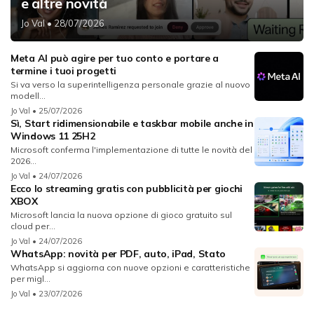
e altre novità
Jo Val
• 28/07/2026
Meta AI può agire per tuo conto e portare a
termine i tuoi progetti
Si va verso la superintelligenza personale grazie al nuovo
modell...
Jo Val
• 25/07/2026
Sì, Start ridimensionabile e taskbar mobile anche in
Windows 11 25H2
Microsoft conferma l'implementazione di tutte le novità del
2026...
Jo Val
• 24/07/2026
Ecco lo streaming gratis con pubblicità per giochi
XBOX
Microsoft lancia la nuova opzione di gioco gratuito sul
cloud per...
Jo Val
• 24/07/2026
WhatsApp: novità per PDF, auto, iPad, Stato
WhatsApp si aggiorna con nuove opzioni e caratteristiche
per migl...
Jo Val
• 23/07/2026