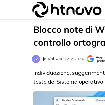
Blocco note di W
controllo ortogra
{{POSTS[0].LABEL}}
{{POSTS[0].LABEL}}
{{posts[0].title}}
{{posts[0].title}}
Aggiu
Jo Val
• 08 luglio 2024
JV
prefe
Individuazione, suggerimenti
testo del Sistema operativo 