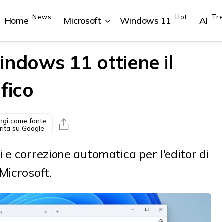
News
Hot
Tr
Home
Microsoft
Windows 11
AI
indows 11 ottiene il
fico
{{POSTS[1].LABEL}}
{{POSTS[1].LABEL}}
{{POSTS[2].LABEL}}
{{POSTS[2].LABEL}}
{{posts[1].title}}
{{posts[1].title}}
{{posts[2].title}}
{{posts[2].title}}
ngi come fonte
rita su Google
 e correzione automatica per l'editor di
Microsoft.