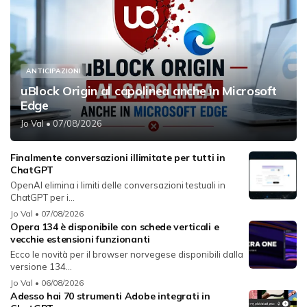
ANTICIPAZIONI
uBlock Origin al capolinea anche in Microsoft
Edge
Jo Val
• 07/08/2026
Finalmente conversazioni illimitate per tutti in
ChatGPT
OpenAI elimina i limiti delle conversazioni testuali in
ChatGPT per i...
Jo Val
• 07/08/2026
Opera 134 è disponibile con schede verticali e
vecchie estensioni funzionanti
Ecco le novità per il browser norvegese disponibili dalla
versione 134...
Jo Val
• 06/08/2026
Adesso hai 70 strumenti Adobe integrati in