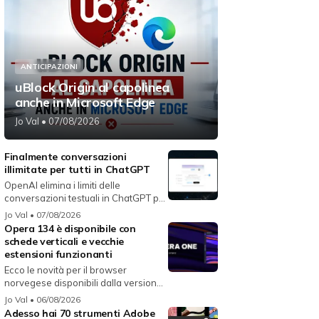
ANTICIPAZIONI
uBlock Origin al capolinea
anche in Microsoft Edge
Jo Val
• 07/08/2026
Finalmente conversazioni
illimitate per tutti in ChatGPT
OpenAI elimina i limiti delle
conversazioni testuali in ChatGPT per
i...
Jo Val
• 07/08/2026
Opera 134 è disponibile con
schede verticali e vecchie
estensioni funzionanti
Ecco le novità per il browser
norvegese disponibili dalla versione
134...
Jo Val
• 06/08/2026
Adesso hai 70 strumenti Adobe