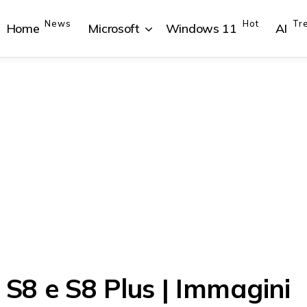
News
Hot
Tr
Home
Microsoft
Windows 11
AI
{{POSTS[1].LABEL}}
{{POSTS[1].LABEL}}
{{POSTS[2].LABEL}}
{{POSTS[2].LABEL}}
{{posts[1].title}}
{{posts[1].title}}
{{posts[2].title}}
{{posts[2].title}}
S8 e S8 Plus | Immagini