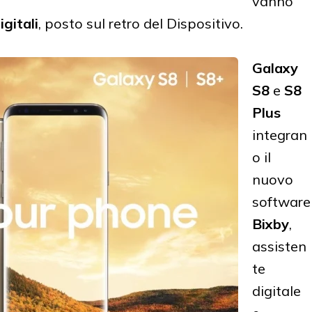
vanno
gitali
, posto sul retro del Dispositivo.
Galaxy
S8
e
S8
Plus
integran
o il
nuovo
software
Bixby
,
assisten
te
digitale