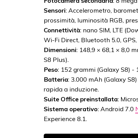
Fotocamera secondaria
: 8 mega
Sensori
: Accelerometro, baromet
prossimità, luminosità RGB, pres
Connettività
: nano SIM, LTE (Dow
Wi-Fi Direct, Bluetooth 5.0, GPS
Dimensioni
: 148,9 × 68,1 × 8,0 
S8 Plus).
Peso
: 152 grammi (Galaxy S8) - 
Batteria
: 3.000 mAh (Galaxy S8)
rapida a induzione.
Suite Office preinstallata
: Micro
Sistema operativo
: Android 7.0
Experience 8.1.