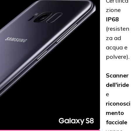
Certifica
zione
IP68
(resisten
za ad
acqua e
polvere).
Scanner
dell'iride
e
riconosci
mento
facciale