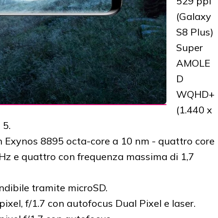
529 ppi
(Galaxy
S8 Plus)
Super
AMOLE
D
WQHD+
(1.440 x
 5.
 Exynos 8895 octa-core a 10 nm - quattro core
Hz e quattro con frequenza massima di 1,7
ndibile tramite microSD.
ixel, f/1.7 con autofocus Dual Pixel e laser.