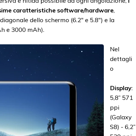
rsiva e nitida possibile da ogni angolazione,
i
ime caratteristiche software/hardware
,
diagonale dello schermo (6.2" e 5.8") e la
Ah e 3000 mAh).
Nel
dettagli
o
Display
:
5,8” 571
ppi
(Galaxy
S8) - 6,2”