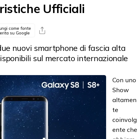
istiche Ufficiali
ungi come fonte
erita su Google
 due nuovi smartphone di fascia alta
isponibili sul mercato internazionale
Con uno
Show
altamen
te
coinvolg
ente che