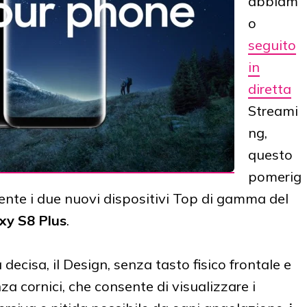
abbiam
o
seguito
in
diretta
Streami
ng,
questo
pomerig
ente i due nuovi dispositivi Top di gamma del
xy S8 Plus
.
decisa, il Design, senza tasto fisico frontale e
nza cornici, che consente di visualizzare i