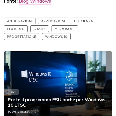
Fonte:
Blog Windows
ANTICIPAZIONI
APPLICAZIONI
EFFICIENZA
FEATURED
GAMES
MICROSOFT
PROGETTAZIONE
WINDOWS 10
DATI
Parte il programma ESU anche per Windows
10 LTSC
Jo Val
• 06/08/2026