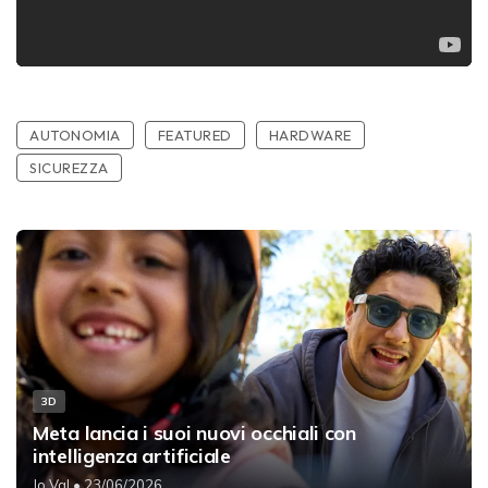
AUTONOMIA
FEATURED
HARDWARE
SICUREZZA
3D
Meta lancia i suoi nuovi occhiali con
intelligenza artificiale
Jo Val
• 23/06/2026