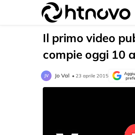
Il primo video p
compie oggi 10 a
{{POSTS[0].LABEL}}
{{POSTS[0].LABEL}}
{{posts[0].title}}
{{posts[0].title}}
Aggiu
Jo Val
• 23 aprile 2015
JV
pref