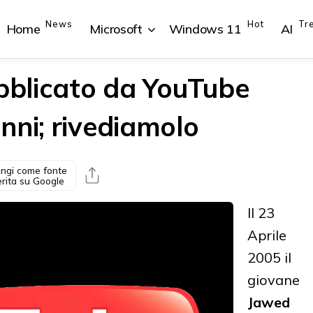
News
Hot
Tr
Home
Microsoft
Windows 11
AI
ubblicato da YouTube
nni; rivediamolo
{{POSTS[1].LABEL}}
{{POSTS[1].LABEL}}
{{POSTS[2].LABEL}}
{{POSTS[2].LABEL}}
{{posts[1].title}}
{{posts[1].title}}
{{posts[2].title}}
{{posts[2].title}}
ngi come fonte
erita su Google
Il 23
Aprile
2005 il
giovane
Jawed