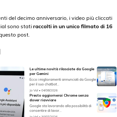
i del decimo anniversario, i video più cliccati
cial sono stati
raccolti in un unico filmato di 16
 questo post.
Le ultime novità rilasciate da Google
per Gemini
Ecco i miglioramenti annunciati da Google
per il suo chatbot...
Jo Val
• 04/08/2026
Presto aggiornerai Chrome senza
dover riavviare
Google sta lavorando alla possibilità di
consentire di lavor...
Jo Val
• 30/07/2026