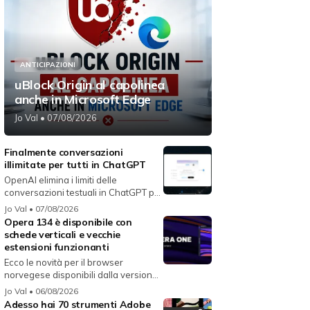
ANTICIPAZIONI
uBlock Origin al capolinea
anche in Microsoft Edge
Jo Val
• 07/08/2026
Finalmente conversazioni
illimitate per tutti in ChatGPT
OpenAI elimina i limiti delle
conversazioni testuali in ChatGPT per
i...
Jo Val
• 07/08/2026
Opera 134 è disponibile con
schede verticali e vecchie
estensioni funzionanti
Ecco le novità per il browser
norvegese disponibili dalla versione
134...
Jo Val
• 06/08/2026
Adesso hai 70 strumenti Adobe