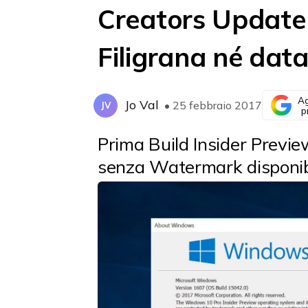
Creators Update
Filigrana né dat
Ag
Jo Val
• 25 febbraio 2017
JV
p
Prima Build Insider Previe
senza Watermark disponibi