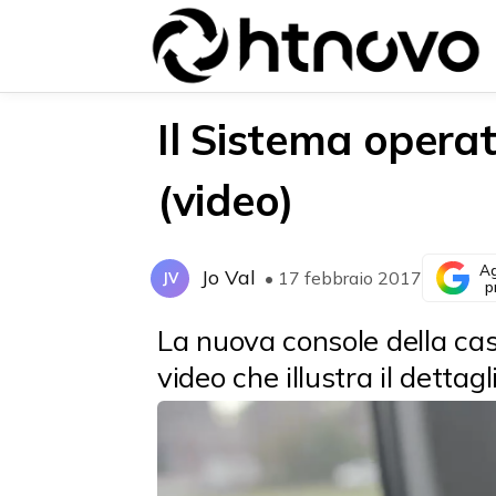
Il Sistema opera
(video)
{{POSTS[0].LABEL}}
{{POSTS[0].LABEL}}
{{posts[0].title}}
{{posts[0].title}}
Ag
Jo Val
• 17 febbraio 2017
JV
p
La nuova console della ca
video che illustra il detta