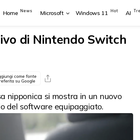
News
Hot
Tr
Home
Microsoft
Windows 11
AI
tivo di Nintendo Switch
{{POSTS[1].LABEL}}
{{POSTS[1].LABEL}}
{{POSTS[2].LABEL}}
{{POSTS[2].LABEL}}
{{posts[1].title}}
{{posts[1].title}}
{{posts[2].title}}
{{posts[2].title}}
giungi come fonte
referita su Google
sa nipponica si mostra in un nuovo
glio del software equipaggiato.